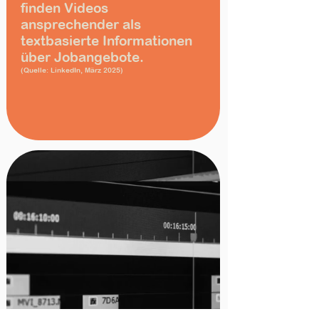
finden Videos
ansprechender als
textbasierte Informationen
über Jobangebote.
(Quelle: LinkedIn, März 2025)